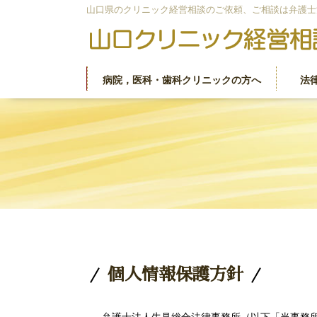
山口県のクリニック経営相談のご依頼、ご相談は弁護士
病院，医科・歯科クリニックの方へ
法
法律顧問
当事務所が選ばれる5つの理由
牛見 和博 弁護士
塩田 菜穂子 弁護士
個人情報保護方針
お問い合わせ
個人情報