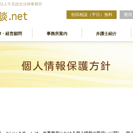
法人牛見総合法律事務所
初回相談（平日）無料
費用
律・経営顧問
事務所案内
弁護士紹介
個人情報保護方針
・経営顧問
従業員支援プログラム（EAP）
顧問先・クラ
近藤 裕起 弁護士
戸田 健司 弁護士
保護方針
サイトマップ