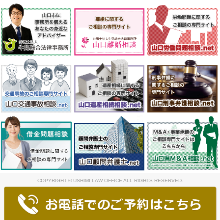
事務所案内
弁護士紹介
料金案内
顧問先・クライアントの声
対応エリア
お問い合わせ
個人情報保護方針
サイトマップ
COPYRIGHT © USHIMI LAW OFFICE ALL RIGHTS RESERVED.