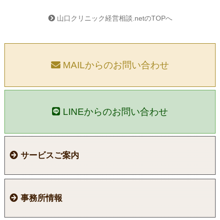
山口クリニック経営相談.netのTOPへ
MAILからのお問い合わせ
LINEからのお問い合わせ
サービスご案内
病院，医科・歯科クリニックの方へ
当事務所が選ばれる5つの理由
法律顧問・経営顧問
従業員支援プログラム（EAP）
各種ご相談・サポート
事務所情報